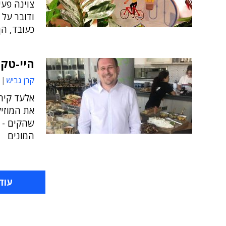
צוינה פע
ודובר על 
כעובד, הן
היי-טקי
קרן גביש
אלעד קירס
את המוזי
המונים
עוד