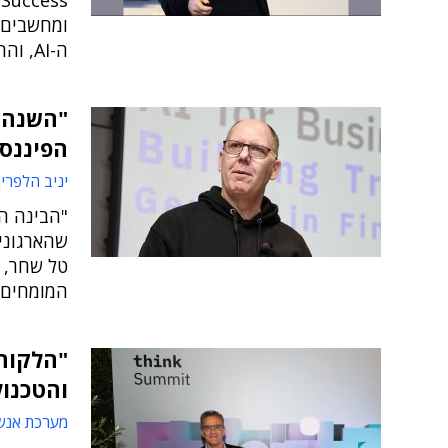
ומחשבים, 
ה-AI, והחדשנות היא מטורפת"
הפיננסי
יניב הלפרין
שהארגוני
המומחים ש
"הלקוחו
והטכנול
מערכת אנש