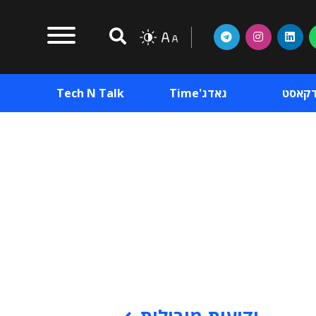
דקאסט
גאדג'Time
Tech N Talk
וכן פרסומי
תוכן פרסומי
וכן פרסומי