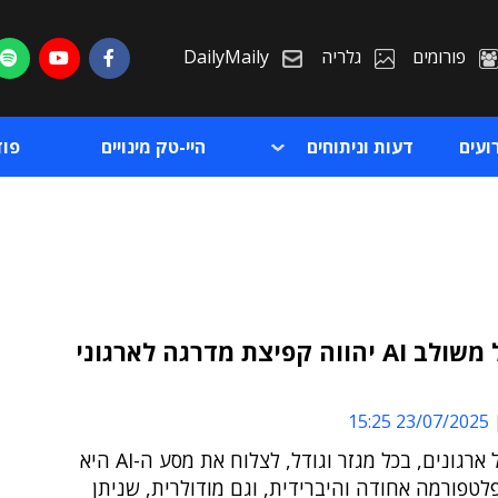
פורומים
גלריה
DailyMaily
ועים
דעות וניתוחים
היי-טק מינויים
פו
"דיגיטל משולב AI יהווה קפיצת מדרגה לארגוני
ת
23/07/2025 15:25
ת
"הדרך של ארגונים, בכל מגזר וגודל, לצלוח את מסע ה-AI היא
לטפורמה אחודה והיברידית, וגם מודולרית, שניתן