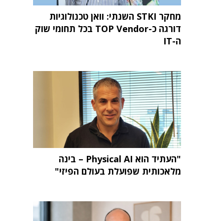
מחקר STKI השנתי: וואן טכנולוגיות
דורגה כ-TOP Vendor בכל תחומי שוק
ה-IT
"העתיד הוא Physical AI – בינה
מלאכותית שפועלת בעולם הפיזי"