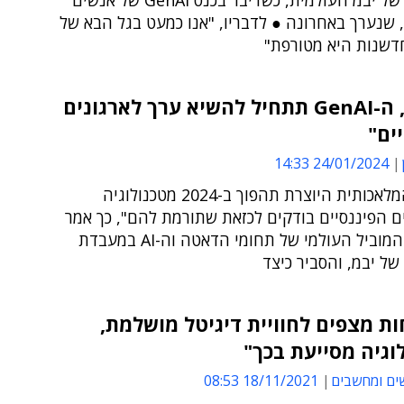
Success של יבמ העולמית, כשדיבר בכנס GenAI של אנשים
שנערך באחרונה ● לדבריו, "אנו כמעט בגל הבא של
"השנה, ה-GenAI תתחיל להשיא ערך לארגונים
ים"
24/01/2024 14:33
"הבינה המלאכותית היוצרת תהפוך ב-2024 מטכנולוגיה
ם הפיננסיים בודקים לכזאת שתורמת להם", כך אמר
טל שחר, המוביל העולמי של תחומי הדאטה וה-AI במעבדת
ל יבמ, והסביר כיצד
ת מצפים לחוויית דיגיטל מושלמת,
וגיה מסייעת בכך"
ים ומחשבים
18/11/2021 08:53