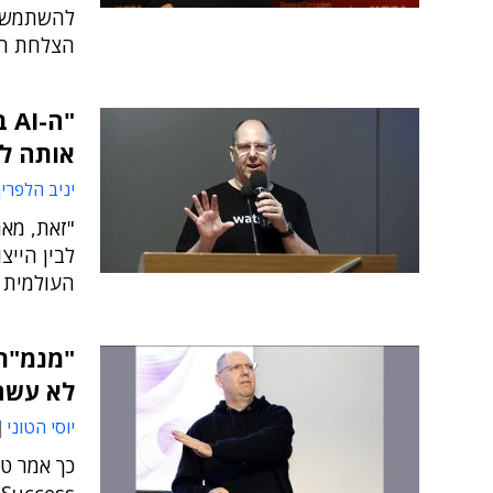
להשתמש ר
הצלחת הלקוח 
"ה
אותה לש
יניב הלפרין
"זאת, מאח
לבין הייצ
העולמית 
לא עשה
יוסי הטוני