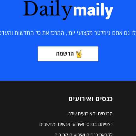
Daily
maily
 גם אתם ניוזלטר מקצועי יומי, המרכז את כל החדשות והעדכוני
הרשמה
כנסים ואירועים
הכנסים והאירועים שלנו
נצפיתם בכנסי ואירועי אנשים ומחשבים
לקראת כנסים ואירועים קרובים