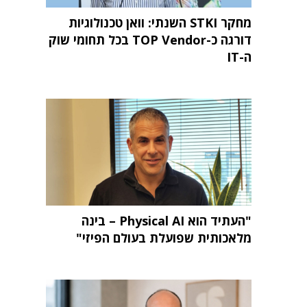
מחקר STKI השנתי: וואן טכנולוגיות
דורגה כ-TOP Vendor בכל תחומי שוק
ה-IT
"העתיד הוא Physical AI – בינה
מלאכותית שפועלת בעולם הפיזי"