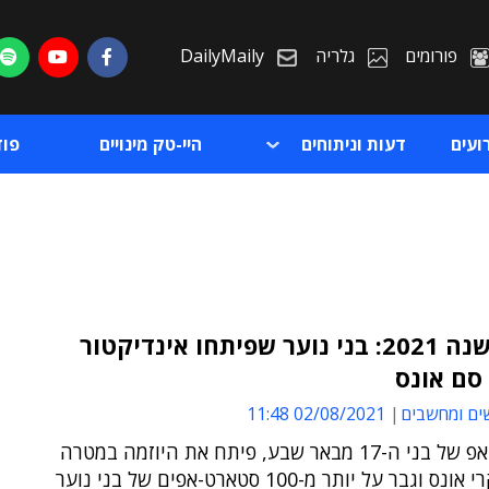
פורומים
גלריה
DailyMaily
ועים
דעות וניתוחים
היי-טק מינויים
פו
מיזם השנה 2021: בני נוער שפיתחו אינדיקטור
סם אונס
ת
ים ומחשבים
02/08/2021 11:48
ת
הסטארט-אפ של בני ה-17 מבאר שבע, פיתח את היוזמה במטרה
למנוע מקרי אונס וגבר על יותר מ-100 סטארט-אפים של בני נוער