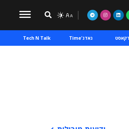
דקאסט
גאדג'Time
Tech N Talk
וכן פרסומי
תוכן פרסומי
וכן פרסומי