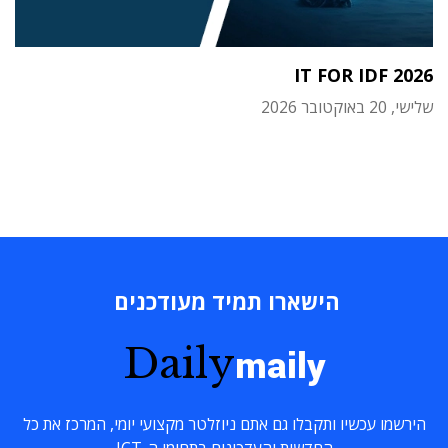
IT FOR IDF 2026
שלישי, 20 באוקטובר 2026
הישארו תמיד מעודכנים
Daily
maily
הירשמו עכשיו ותקבלו גם אתם ניוזלטר מקצועי יומי, המרכז את כל