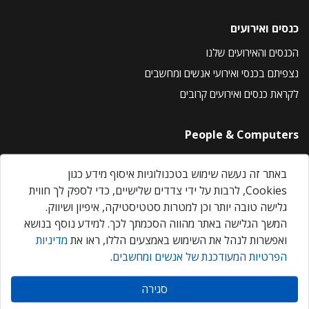
כנסים ואירועים
הכנסים והאירועים שלנו
נצפיתם בכנסי ואירועי אנשים ומחשבים
לקראת כנסים ואירועים קרובים
People & Computers
About Us
באתר זה נעשה שימוש בטכנולוגיות איסוף מידע כגון
Privacy Policy
Cookies, לרבות על ידי צדדים שלישיים, כדי לספק לך חווית
Contact Us
גלישה טובה יותר וכן למטרות סטטיסטיקה, איפיון ושיווק.
Our Events
המשך הגלישה באתר מהווה הסכמתך לכך. למידע נוסף בנושא
ואפשרות לנהל את השימוש באמצעים הללו, ראו את
מדיניות
הפרטיות המעודכנת של אנשים ומחשבים
.
אנשים ומחשבים © 2026 – כל הזכויות שמורות
סגירה
Created by