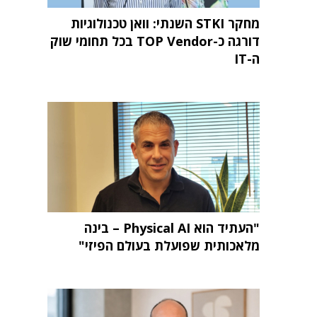
מחקר STKI השנתי: וואן טכנולוגיות
דורגה כ-TOP Vendor בכל תחומי שוק
ה-IT
"העתיד הוא Physical AI – בינה
מלאכותית שפועלת בעולם הפיזי"