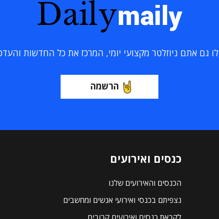
Daily
maily
 גם אתם ניוזלטר מקצועי יומי, המרכז את כל החדשות והעדכוני
הרשמה
כנסים ואירועים
הכנסים והאירועים שלנו
נצפיתם בכנסי ואירועי אנשים ומחשבים
לקראת כנסים ואירועים קרובים