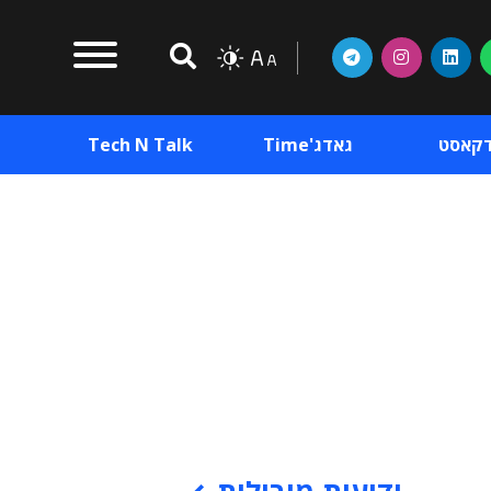
דקאסט
גאדג'Time
Tech N Talk
וכן פרסומי
תוכן פרסומי
וכן פרסומי