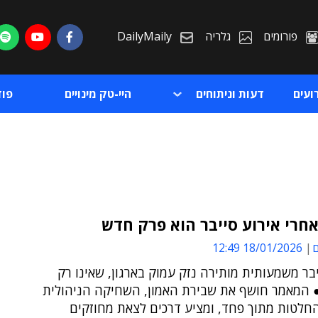
פורומים
גלריה
DailyMaily
ועים
דעות וניתוחים
היי-טק מינויים
פו
חרי אירוע סייבר הוא פרק חדש
ם
18/01/2026 12:49
ת
בר משמעותית מותירה נזק עמוק בארגון, שאינו רק
ת
 ● המאמר חושף את שבירת האמון, השחיקה הניהולית
חלטות מתוך פחד, ומציע דרכים לצאת מחוזקים