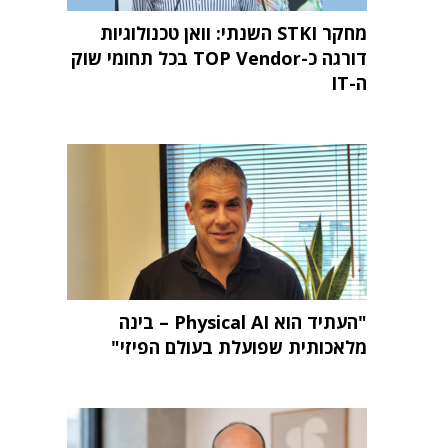
מחקר STKI השנתי: וואן טכנולוגיות
דורגה כ-TOP Vendor בכל תחומי שוק
ה-IT
"העתיד הוא Physical AI – בינה
מלאכותית שפועלת בעולם הפיזי"