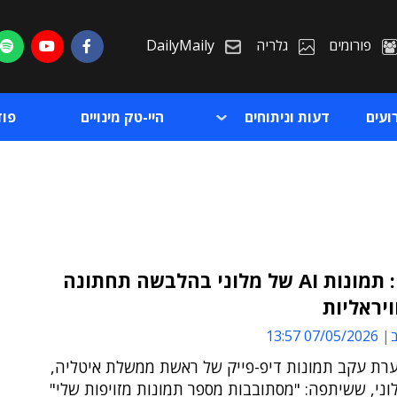
פורומים
גלריה
DailyMaily
ועים
דעות וניתוחים
היי-טק מינויים
פו
איטליה: תמונות AI של מלוני בהלבשה תחתונה
ויראליות
ת
ב
07/05/2026 13:57
ת
רת עקב תמונות דיפ-פייק של ראשת ממשלת איטליה,
לוני, ששיתפה: "מסתובבות מספר תמונות מזויפות שלי"