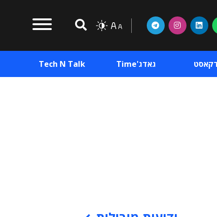
דקאסט
גאדג'Time
Tech N Talk
וכן פרסומי
תוכן פרסומי
וכן פרסומי