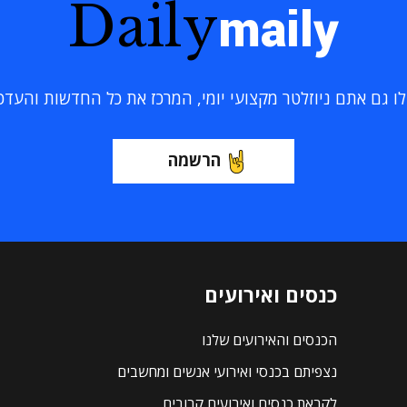
Daily
maily
 גם אתם ניוזלטר מקצועי יומי, המרכז את כל החדשות והעדכוני
הרשמה
כנסים ואירועים
הכנסים והאירועים שלנו
נצפיתם בכנסי ואירועי אנשים ומחשבים
לקראת כנסים ואירועים קרובים