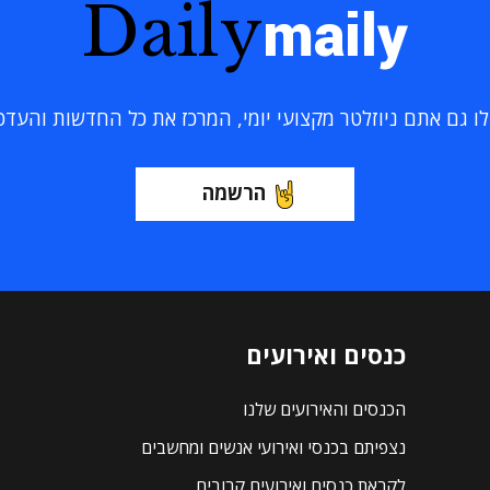
Daily
maily
 גם אתם ניוזלטר מקצועי יומי, המרכז את כל החדשות והעדכוני
הרשמה
כנסים ואירועים
הכנסים והאירועים שלנו
נצפיתם בכנסי ואירועי אנשים ומחשבים
לקראת כנסים ואירועים קרובים