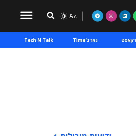
דקאסט
גאדג'Time
Tech N Talk
וכן פרסומי
תוכן פרסומי
וכן פרסומי