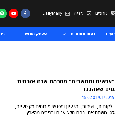
פורומים
גלריה
DailyMaily
ועים
דעות וניתוחים
היי-טק מינויים
פו
"אנשים ומחשבים" מסכמת שנה אזרחית
סים שאהבנו
ת
01/01/2019 15:02
ת
 לקוחות, וועידות, ימי עיון ומפגשי פורומים מקצועיים,
לפי משתתפים- בהם מקצוענים ובכירים מהארץ