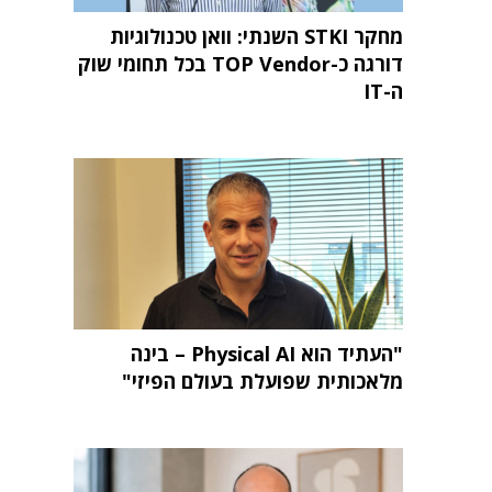
מחקר STKI השנתי: וואן טכנולוגיות
דורגה כ-TOP Vendor בכל תחומי שוק
ה-IT
"העתיד הוא Physical AI – בינה
מלאכותית שפועלת בעולם הפיזי"