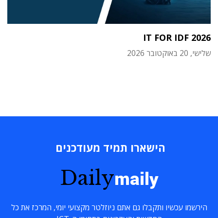
IT FOR IDF 2026
שלישי, 20 באוקטובר 2026
הישארו תמיד מעודכנים
Daily
maily
הירשמו עכשיו ותקבלו גם אתם ניוזלטר מקצועי יומי, המרכז את כל