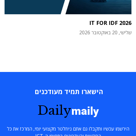
IT FOR IDF 2026
שלישי, 20 באוקטובר 2026
הישארו תמיד מעודכנים
Daily
maily
הירשמו עכשיו ותקבלו גם אתם ניוזלטר מקצועי יומי, המרכז את כל