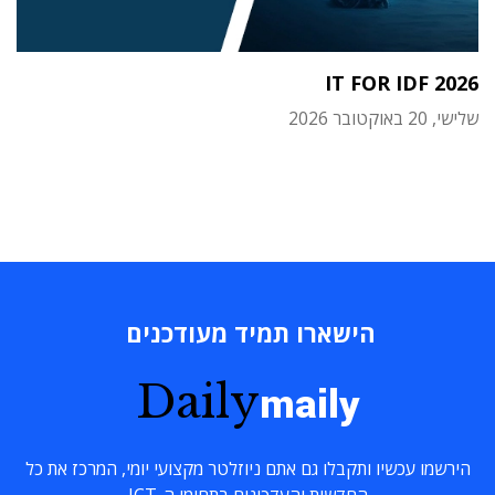
IT FOR IDF 2026
שלישי, 20 באוקטובר 2026
הישארו תמיד מעודכנים
Daily
maily
הירשמו עכשיו ותקבלו גם אתם ניוזלטר מקצועי יומי, המרכז את כל