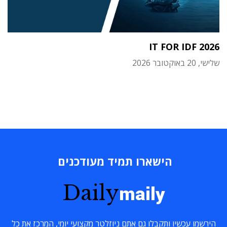
IT FOR IDF 2026
שלישי, 20 באוקטובר 2026
הישארו תמיד מעודכנים
Daily
maily
הירשמו עכשיו ותקבלו גם אתם ניוזלטר מקצועי יומי, המרכז את כל