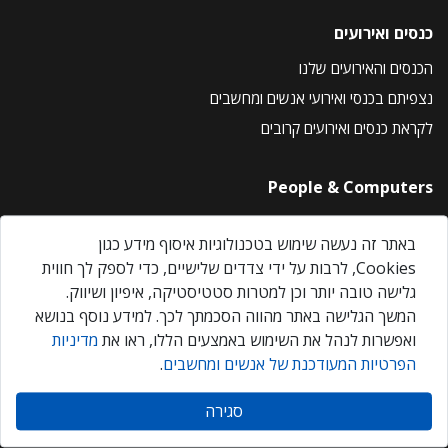
כנסים ואירועים
הכנסים והאירועים שלנו
נצפיתם בכנסי ואירועי אנשים ומחשבים
לקראת כנסים ואירועים קרובים
People & Computers
About Us
באתר זה נעשה שימוש בטכנולוגיות איסוף מידע כגון
Privacy Policy
Cookies, לרבות על ידי צדדים שלישיים, כדי לספק לך חווית
Contact Us
גלישה טובה יותר וכן למטרות סטטיסטיקה, איפיון ושיווק.
Our Events
המשך הגלישה באתר מהווה הסכמתך לכך. למידע נוסף בנושא
ואפשרות לנהל את השימוש באמצעים הללו, ראו את
מדיניות
הפרטיות המעודכנת של אנשים ומחשבים
.
אנשים ומחשבים © 2026 – כל הזכויות שמורות
סגירה
Created by