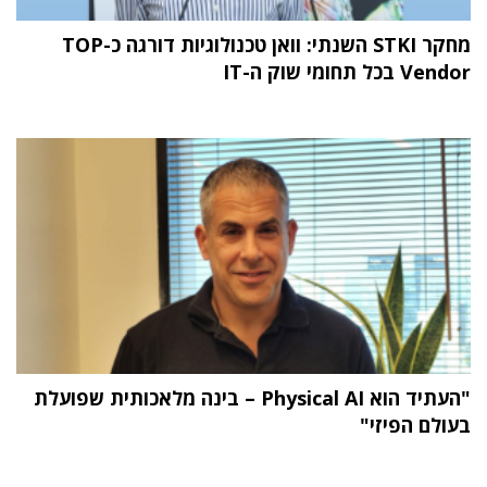
מחקר STKI השנתי: וואן טכנולוגיות דורגה כ-TOP
Vendor בכל תחומי שוק ה-IT
"העתיד הוא Physical AI – בינה מלאכותית שפועלת
בעולם הפיזי"