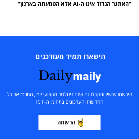
"האתגר הגדול אינו ה-AI אלא הטמעתה בארגון"
הישארו תמיד מעודכנים
Daily
maily
הירשמו עכשיו ותקבלו גם אתם ניוזלטר מקצועי יומי, המרכז את כל
החדשות והעדכונים בתחומי ה-ICT
הרשמה