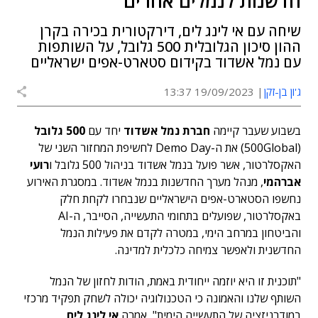
חדשנות לנמלים אחרים"
שיחה עם אי לינג לים, דירקטורית בכירה בקרן
ההון סיכון הגלובלית 500 גלובל, על השותפות
עם נמל אשדוד בקידום סטארט-אפים ישראליים
ג'ון בן-זקן
19/09/2023 13:37
בשבוע שעבר קיימה
חברת נמל אשדוד
יחד עם
500 גלובל
(500Global) את ה-Demo Day לחשיפת המחזור השני של
האקסלרטור, אשר פועל בנמל אשדוד בניהול 500 גלובל ו
רועי
אברהמי
, מנהל מערך החדשנות בנמל אשדוד. במסגרת האירוע
נחשפו הסטארט-אפים הישראליים שנבחרו לקחת חלק
באקסלרטור, שפועלים בתחומי התעשייה, הסייבר, ה-AI
והביטחון במרחב הימי, במטרה לקדם את פעילות הנמל
החדשנית ולאפשר צמיחה כלכלית למדינה.
"תוכנית זו היא יוזמה ייחודית באמת, הודות לחזון של הנמל
השותף שלנו והאמונה כי הטכנולוגיה יכולה לשחק תפקיד מרכזי
במודרניזציה של התעשייה הימית", אמרה
אי לינג לים
,