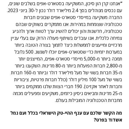
"
אנחנו קרן הון סיכון, המשקיעה בסטארט-אפים בשלבים שונים,
עם נכסים מנוהלים בסך 2.4 מיליארד דולר נכון ל-30 ביוני 2023.
החברה משקיעה במייסדי סטארט-אפים שבונים חברות
טכנולוגיה שצומחות במהירות. אנו מתמקדים בשווקים שבהם
טכנולוגיה, חדשנות והון יכולים להשיג ערך לטווח ארוך ולהניע
צמיחה כלכלית. אנו עובדים בשיתוף פעולה הדוק עם בעלי עניין
מרכזיים ומייעצים לממשלות כיצד לתמוך בצורה הטובה ביותר
במערכות יזמיות כדי שסטארט-אפים יוכלו לשגשג. 500 גלובל
תמכה ביותר מ-5,000 מייסדי סטארט-אפים, המייצגים יותר
מ-2,800 חברות הפועלות ביותר מ-80 מדינות. השקענו ביותר
מ-35 חברות בשווי של מעל מיליארד דולר וביותר מ-160 חברות
בשווי של מעל 100 מיליון דולר (כולל חברות פרטיות, ציבוריות
וחברות לאחר אקזיט). 190 חברי הצוות שלנו ממוקמים ביותר
מ-25 מדינות ומביאים ניסיון כיזמים, משקיעים ומפעילים מכמה
מחברות הטכנולוגיה המובילות בעולם.
מה הקשר שלכם עם ענף ההיי-טק הישראלי בכלל ועם נמל
אשדוד בפרט?