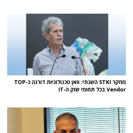
מחקר STKI השנתי: וואן טכנולוגיות דורגה כ-TOP
Vendor בכל תחומי שוק ה-IT