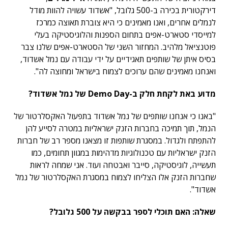
דירקטורית בכירה ב-500 גלובל, "אשדוד עשויה להוות מודל
לנמלים אחרים, ואנו מאמינים כי היא צוברת תאוצה כמרכז
למייסדי סטארט-אפים בתחום הספנות והלוגיסטיקה בעלי
פוטנציאל מלהיב. המחזור השני של הסטארט-אפים שלנו צבר
בסיס איתן של שותפים תאגידיים על ידי עבודה עם נמל אשדוד,
ואנחנו מאמינים שהם ערוכים לצמוח בישראל ומחוצה לה".
מדוע באת לקחת חלק ב-
Demo Day
של נמל אשדוד?
"באנו כי אנחנו שותפים של נמל אשדוד בתפעול האקסלרטור של
הנמל, תוך תמיכה בחברות הזנק ישראליות במטרה לסייע להן
להתפתח ולגדול. במסגרת שותפות זו מצאנו מספר רב של חברות
הזנק ישראליות עם טכנולוגיות מדהימות במגוון תחומים, כמו
תעשייה, לוגיסטיקה, סייבר ואבטחה ועוד. אני שמחה לראות
שחברות הזנק אלו הצליחו לצמוח במסגרת האקסלרטור של נמל
אשדוד".
שאלה: האם תוכלי לספר בבקשה על 500 גלובל
?