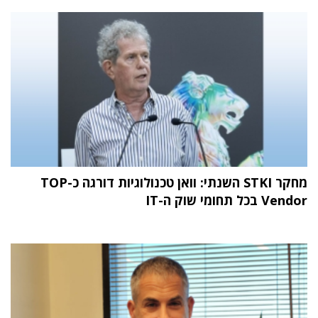
מחקר STKI השנתי: וואן טכנולוגיות דורגה כ-TOP
Vendor בכל תחומי שוק ה-IT