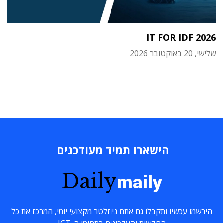
IT FOR IDF 2026
שלישי, 20 באוקטובר 2026
הישארו תמיד מעודכנים
Daily
maily
הירשמו עכשיו ותקבלו גם אתם ניוזלטר מקצועי יומי, המרכז את כל