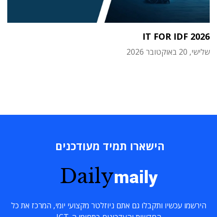
IT FOR IDF 2026
שלישי, 20 באוקטובר 2026
הישארו תמיד מעודכנים
Daily
maily
הירשמו עכשיו ותקבלו גם אתם ניוזלטר מקצועי יומי, המרכז את כל