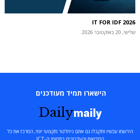
IT FOR IDF 2026
שלישי, 20 באוקטובר 2026
הישארו תמיד מעודכנים
Daily
maily
הירשמו עכשיו ותקבלו גם אתם ניוזלטר מקצועי יומי, המרכז את כל
החדשות והעדכונים בתחומי ה-ICT