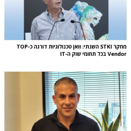
מחקר STKI השנתי: וואן טכנולוגיות דורגה כ-TOP
Vendor בכל תחומי שוק ה-IT