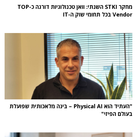
מחקר STKI השנתי: וואן טכנולוגיות דורגה כ-TOP
Vendor בכל תחומי שוק ה-IT
"העתיד הוא Physical AI – בינה מלאכותית שפועלת
בעולם הפיזי"