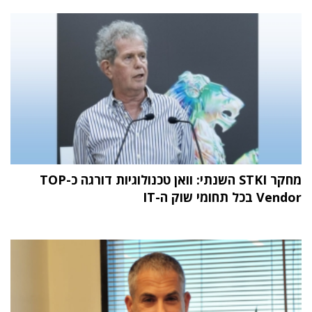
מחקר STKI השנתי: וואן טכנולוגיות דורגה כ-TOP
Vendor בכל תחומי שוק ה-IT