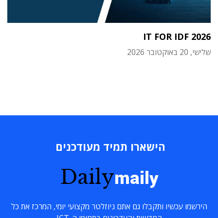
IT FOR IDF 2026
שלישי, 20 באוקטובר 2026
הישארו תמיד מעודכנים
Daily
maily
הירשמו עכשיו ותקבלו גם אתם ניוזלטר מקצועי יומי, המרכז את כל