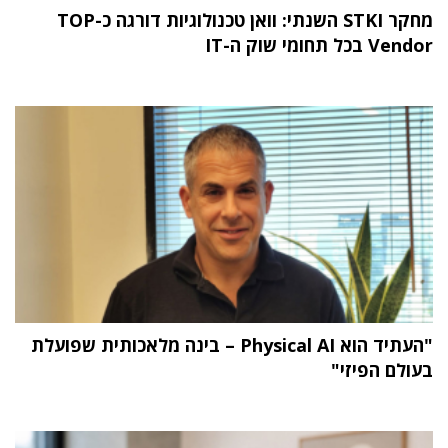
מחקר STKI השנתי: וואן טכנולוגיות דורגה כ-TOP
Vendor בכל תחומי שוק ה-IT
"העתיד הוא Physical AI – בינה מלאכותית שפועלת
בעולם הפיזי"