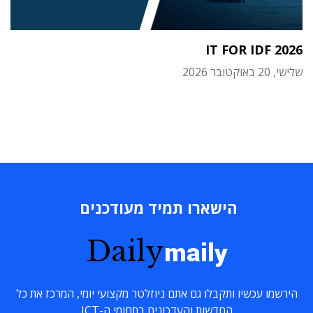
IT FOR IDF 2026
שלישי, 20 באוקטובר 2026
הישארו תמיד מעודכנים
Daily
maily
הירשמו עכשיו ותקבלו גם אתם ניוזלטר מקצועי יומי, המרכז את כל
החדשות והעדכונים בתחומי ה-ICT