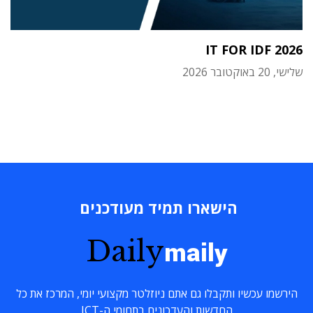
IT FOR IDF 2026
שלישי, 20 באוקטובר 2026
הישארו תמיד מעודכנים
Daily
maily
הירשמו עכשיו ותקבלו גם אתם ניוזלטר מקצועי יומי, המרכז את כל
החדשות והעדכונים בתחומי ה-ICT