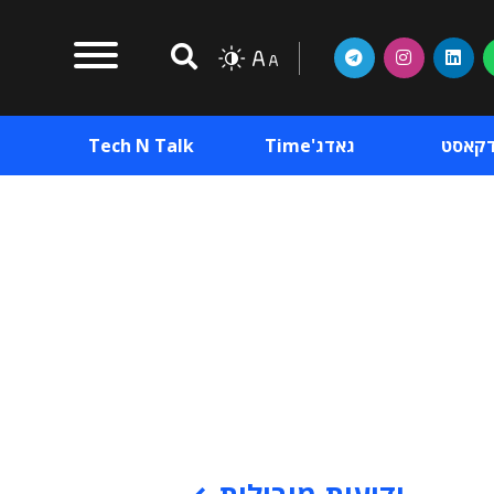
דקאסט
גאדג'Time
Tech N Talk
וכן פרסומי
תוכן פרסומי
וכן פרסומי