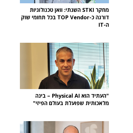
מחקר STKI השנתי: וואן טכנולוגיות
דורגה כ-TOP Vendor בכל תחומי שוק
ה-IT
"העתיד הוא Physical AI – בינה
מלאכותית שפועלת בעולם הפיזי"