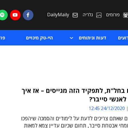
פורומים
גלריה
DailyMaily
ועים
דעות וניתוחים
היי-טק מינויים
פו
בחל"ת, לתפקיד הזה מגייסים – אז איך
לאנשי סייבר?
ת
24/12/2020 12:45
ת
ם שאתם צריכים לדעת על לימודים והסמכה שיהפכו
חי אבטחת סייבר, תחום שכיום עדיין צמא למאות