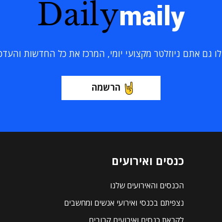
Daily
maily
 גם אתם ניוזלטר מקצועי יומי, המרכז את כל החדשות והעדכוני
הרשמה
כנסים ואירועים
הכנסים והאירועים שלנו
נצפיתם בכנסי ואירועי אנשים ומחשבים
לקראת כנסים ואירועים קרובים