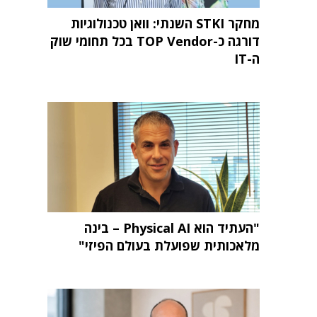
מחקר STKI השנתי: וואן טכנולוגיות
דורגה כ-TOP Vendor בכל תחומי שוק
ה-IT
"העתיד הוא Physical AI – בינה
מלאכותית שפועלת בעולם הפיזי"