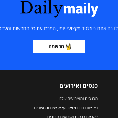
Daily
maily
 גם אתם ניוזלטר מקצועי יומי, המרכז את כל החדשות והעדכוני
הרשמה
כנסים ואירועים
הכנסים והאירועים שלנו
נצפיתם בכנסי ואירועי אנשים ומחשבים
לקראת כנסים ואירועים קרובים