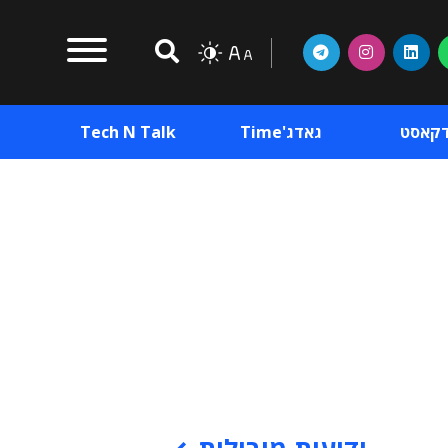
דקאסט
גאדג'Time
Tech N Talk
וכן פרסומי
תוכן פרסומי
וכן פרסומי