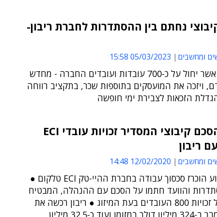
בוצי נחתם בין ההסתדרות לחברת ריבון-
ים ומחשבים
05/03/2023 15:58
ההסכם - אשר יחול על כ-700 עובדות ועובדים החברה - מחדש
ם, ויזכה את המועסקים בתוספות שכר, בתקציב רווחה
הגדלת הזכאות לצבירת ימי חופשה
נחתם הסכם קיבוצי המסדיר זכויות עובדי ECI
עם ריבון
ים ומחשבים
12/02/2020 14:48
לפני כשבוע הוכרז סכסוך עבודה בחברת ההיי-טק ECI טלקום ●
דרות והוועד חתמו על הסכם עם ההנהלה, המבטיח
שמירה על זכויות 800 העובדים בעת המיזוג ● ריבון רכשה את
ECI בנובמבר ב-324 מיליון דולר במזומן ועוד כ-32.5 מיליון