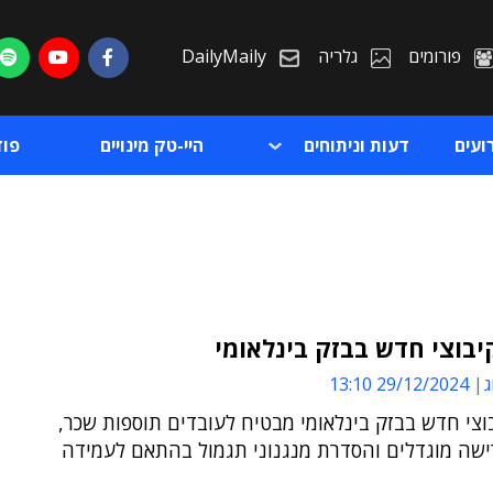
פורומים
גלריה
DailyMaily
ועים
דעות וניתוחים
היי-טק מינויים
פו
בוצי חדש בבזק בינלאומי
ג
29/12/2024 13:10
ת
צי חדש בבזק בינלאומי מבטיח לעובדים תוספות שכר,
ת
ישה מוגדלים והסדרת מנגנוני תגמול בהתאם לעמידה