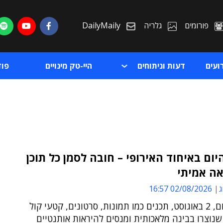
פורומים
גלריה
DailyMaily
ועים
דעות וניתוחים
היי-טק מינויים
פו
ום באיחוד האירופי – חובה לסמן כל תוכן
ת
ג
02/08/2026 16:57
ת
החל מהיום, 2 באוגוסט, תכנים כמו תמונות, סרטונים, קטעי קול
נוצרו בבינה מלאכותית ומנסים להיראות אותנטיים