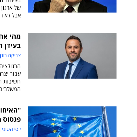
אבל לא ר
מהי אח
בעידן ה-RA
צביקה רונן
עבור יצר
המשלבים 
"האיחוד
פגסוס 
יוסי הטוני