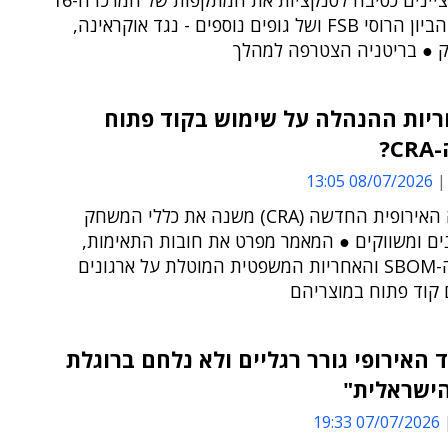
באיחוד מציינים כסיבה לסנקציות את המתקפות של המרכז ה-16
של ארגון הביון הרוסי FSB ושל גופים נוספים - נגד אוקראינה,
ק ● בריטניה הצטרפה למהלך
ריות ההנהלה על שימוש בקוד פתוח
C?
08/07/2026 13:05
הרגולציה האירופית החדשה (CRA) משנה את כללי המשחק
נים ומשווקים ● המאמר מפרט את חובות התאימות,
חשיבות ה-SBOM והאחריות המשפטית המוטלת על ארגונים
קוד פתוח במוצריהם
 האירופי גורר רגליים ולא נלחם ברוגלת
הישראלית"
07/07/2026 19:33