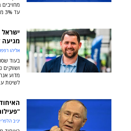
מחויבים ב
עד 3% ממחזור ההכנסות הגלובליות
ישראל ל
מגיעה 
אליהו רפפו
בעוד שסטא
ושווקים נ
מדוע אנחנ
לשיטת עב
האיחוד 
"פעילות
יניב הלפרין