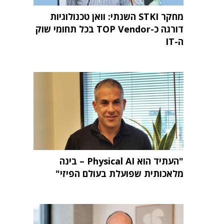
מחקר STKI השנתי: וואן טכנולוגיות
דורגה כ-TOP Vendor בכל תחומי שוק
ה-IT
"העתיד הוא Physical AI – בינה
מלאכותית שפועלת בעולם הפיזי"