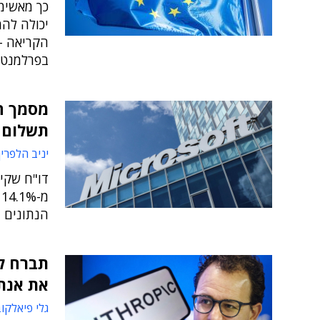
כך מאשימי
יכולה להמ
בפרלמנט 
מסמך ח
תשלום 
יניב הלפרין
דו"ח שקיפ
הנתונים 
תברח לא
את אנת'
גלי פיאלקו