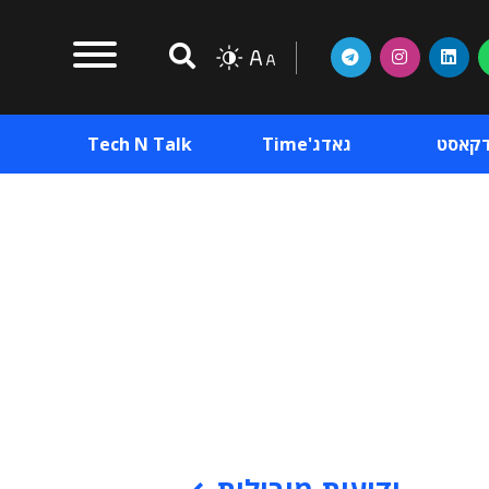
דקאסט
גאדג'Time
Tech N Talk
וכן פרסומי
תוכן פרסומי
וכן פרסומי