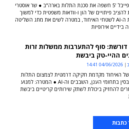
השבתת 'פייבל '5 חשפה את סכנת התלות בארה"ב ● שר אוסטרי
להציב פיתויים של הון ו-וודאות משפטית כדי למשוך
את ענקית ה-AI לשטחי האיחוד, במטרה לשים את מתג השליטה
ה בידיים אירופיות
דורשת: סוף להתערבות ממשלות זרות
ים ההיי-טק ביבשת
ב
04/06/2026 14:41
של האיחוד מקדמת חקיקה דרמטית לצמצום התלות
בארה"ב ובסין בתחומי הענן, השבבים וה-AI ● המטרה: למנוע
רים להחזיק ביכולת לשתק שירותים קריטיים ביבשת
 כתבות