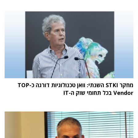
מחקר STKI השנתי: וואן טכנולוגיות דורגה כ-TOP
Vendor בכל תחומי שוק ה-IT