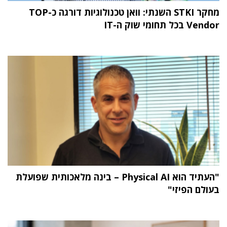
מחקר STKI השנתי: וואן טכנולוגיות דורגה כ-TOP
Vendor בכל תחומי שוק ה-IT
"העתיד הוא Physical AI – בינה מלאכותית שפועלת
בעולם הפיזי"