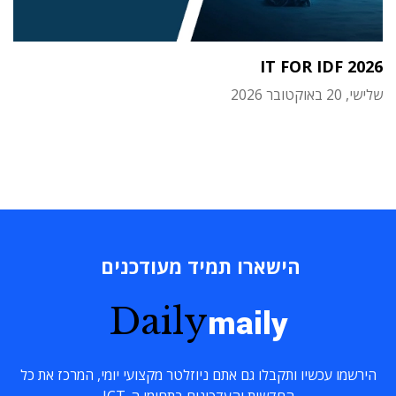
IT FOR IDF 2026
שלישי, 20 באוקטובר 2026
הישארו תמיד מעודכנים
Daily
maily
הירשמו עכשיו ותקבלו גם אתם ניוזלטר מקצועי יומי, המרכז את כל