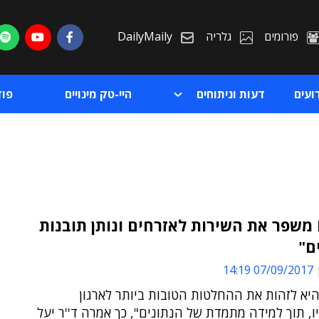
פורומים
גלריה
DailyMaily
ועים
דעות וניתוחים
היי-טק מינויים
פו
"ה-IOT משפר את השירות לאזרחים ונותן תובנות
ם"
ת
07/09/2017 14:19
ת
יא לזהות את ההחלטות הטובות ביותר לארגון
ו, תוך למידה מתמדת של הנתונים", כך אמרה ד''ר יעל