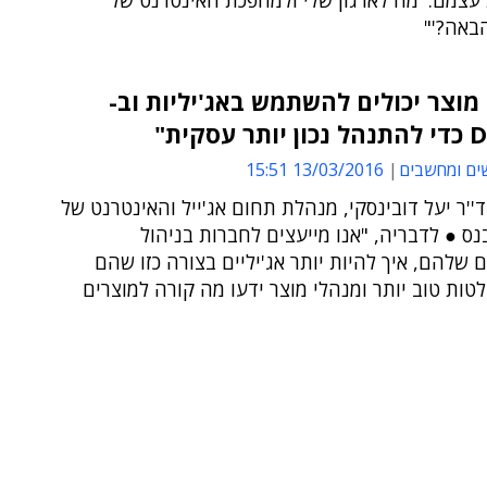
עצמם: 'מה לארגון שלי ולמהפכת האינטרנט של
באה?'"
מוצר יכולים להשתמש באג'יליות וב-
עסקית"
ים ומחשבים
13/03/2016 15:51
''ר יעל דובינסקי, מנהלת תחום אג'ייל והאינטרנט של
ס ● לדבריה, "אנו מייעצים לחברות בניהול
 שלהם, איך להיות יותר אג'יליים בצורה כזו שהם
טות טוב יותר ומנהלי מוצר ידעו מה קורה למוצרים