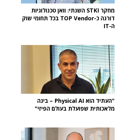
מחקר STKI השנתי: וואן טכנולוגיות
דורגה כ-TOP Vendor בכל תחומי שוק
ה-IT
"העתיד הוא Physical AI – בינה
מלאכותית שפועלת בעולם הפיזי"