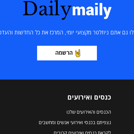
Daily
maily
 גם אתם ניוזלטר מקצועי יומי, המרכז את כל החדשות והעדכוני
הרשמה
כנסים ואירועים
הכנסים והאירועים שלנו
נצפיתם בכנסי ואירועי אנשים ומחשבים
לקראת כנסים ואירועים קרובים