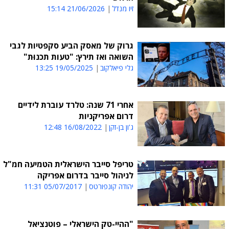
זיו מנדל
21/06/2026 15:14
גרוק של מאסק הביע סקפטיות לגבי
השואה ואז תירץ: "טעות תכנוּת"
גלי פיאלקוב
19/05/2025 13:25
אחרי 71 שנה: טלרד עוברת לידיים
דרום אפריקניות
ג'ון בן-זקן
16/08/2022 12:48
טריפל סייבר הישראלית הטמיעה חמ"ל
לניהול סייבר בדרום אפריקה
יהודה קונפורטס
05/07/2017 11:31
"ההיי-טק הישראלי – פוטנציאל