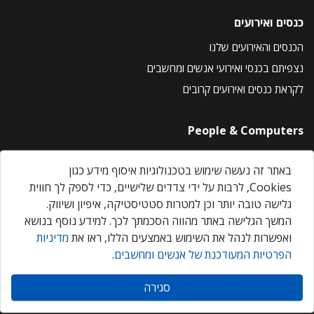
כנסים ואירועים
הכנסים והאירועים שלנו
נצפיתם בכנסי ואירועי אנשים ומחשבים
לקראת כנסים ואירועים קרובים
People & Computers
About Us
באתר זה נעשה שימוש בטכנולוגיות איסוף מידע כגון
Privacy Policy
Cookies, לרבות על ידי צדדים שלישיים, כדי לספק לך חווית
Contact Us
גלישה טובה יותר וכן למטרות סטטיסטיקה, איפיון ושיווק.
Our Events
המשך הגלישה באתר מהווה הסכמתך לכך. למידע נוסף בנושא
ואפשרות לנהל את השימוש באמצעים הללו, ראו את
מדיניות
הפרטיות המעודכנת של אנשים ומחשבים
.
אנשים ומחשבים © 2026 – כל הזכויות שמורות
סגירה
Created by