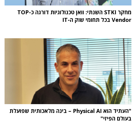
מחקר STKI השנתי: וואן טכנולוגיות דורגה כ-TOP
Vendor בכל תחומי שוק ה-IT
"העתיד הוא Physical AI – בינה מלאכותית שפועלת
בעולם הפיזי"