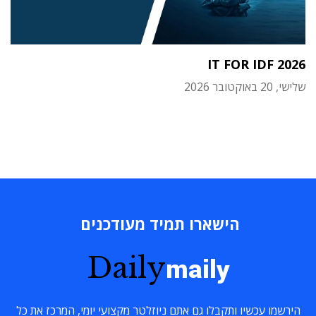
IT FOR IDF 2026
שלישי, 20 באוקטובר 2026
הישארו תמיד מעודכנים
Daily
maily
הירשמו עכשיו ותקבלו גם אתם ניוזלטר מקצועי יומי, המרכז את כל