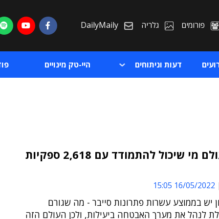
פורומים
גלריה
DailyMaily
ועים
דעות וניתוחים
היי-טק מינויים
פו
"אין בעולם מי שיכול להתמודד עם 2,618 ספקיות
ת
16/05/2022 15:05
ת
ן יש בממוצע עשרות פתרונות סייבר - מה שגורם
לת לנהל את מערך האבטחה ביעילות, ולכן העולם הזה