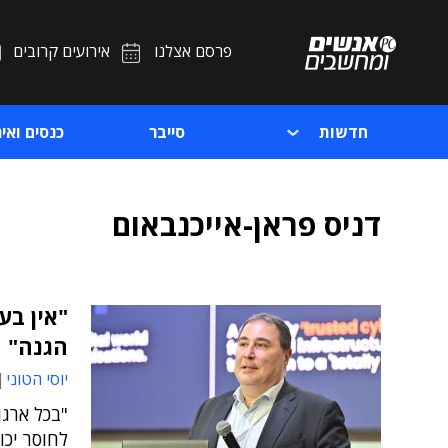
פרסם אצלנו
אירועים קרובים
חדשות
סייבר
כנסים ואיר
דניס פראן-אייכנבאום
הגנה"
יוסי הטוני
"בכל ארגו
לחוסר יכו