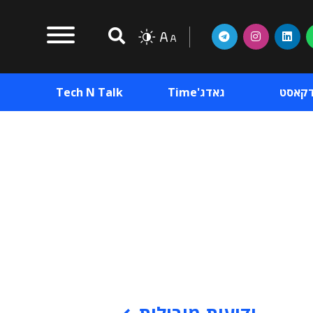
דקאסט
גאדג'Time
Tech N Talk
וכן פרסומי
תוכן פרסומי
וכן פרסומי