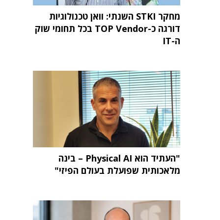
מחקר STKI השנתי: וואן טכנולוגיות
דורגה כ-TOP Vendor בכל תחומי שוק
ה-IT
"העתיד הוא Physical AI – בינה
מלאכותית שפועלת בעולם הפיזי"