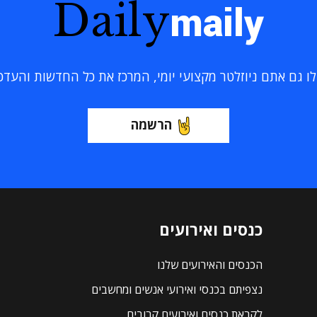
Daily
maily
 גם אתם ניוזלטר מקצועי יומי, המרכז את כל החדשות והעדכוני
הרשמה
כנסים ואירועים
הכנסים והאירועים שלנו
נצפיתם בכנסי ואירועי אנשים ומחשבים
לקראת כנסים ואירועים קרובים