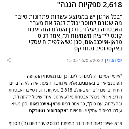
2,618 ספקיות הגנה"
"בכל ארגון יש בממוצע עשרות פתרונות סייבר -
מה שגורם לחוסר יכולת לנהל את מערך
האבטחה ביעילות, ולכן העולם הזה יעבור
קונסולידציה משמעותית", אמר דניס
פראן-אייכנבאום, סגן נשיא לפיתוח עסקי
באקסלוסיב נטוורקס
יוסי הטוני
16/05/2022 15:05
"איומי הסייבר הולכים וגדלים, וכך גם משטחי התקיפה
הפוטנציאליים בארגונים. אלא שלמרבה הצער, אלה לא הדברים
היחידים שגדלים: יש בעולם 2,618 ספקיות הגנת סייבר ואבטחת
מידע. אין ולו מנהל אבטחת מידע ארגוני אחד שיכול להתמודד,
ובהצלחה, עם כולן", כך אמר
דניס פראן-אייכנבאום
, סגן נשיא
עולמי לפיתוח עסקי ושותפויות ב
אקסלוסיב נטוורקס
.
פראן-אייכנבאום היה דובר המפתח בכנס שערך היום (ב') הסניף