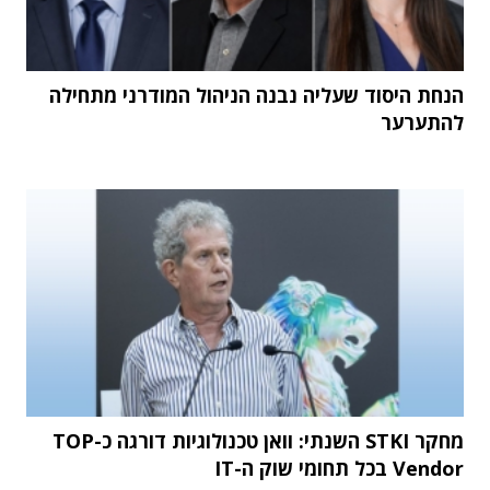
הנחת היסוד שעליה נבנה הניהול המודרני מתחילה
להתערער
מחקר STKI השנתי: וואן טכנולוגיות דורגה כ-TOP
Vendor בכל תחומי שוק ה-IT