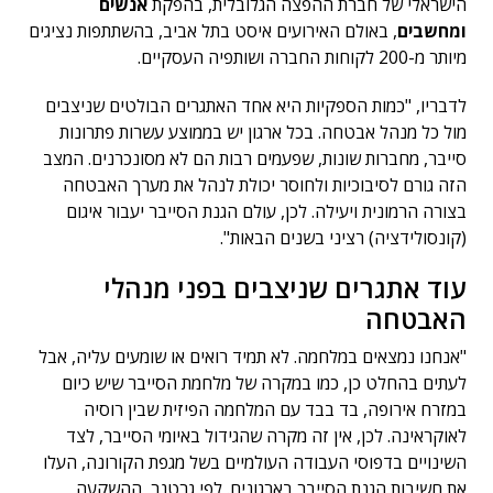
הישראלי של חברת ההפצה הגלובלית, בהפקת
אנשים
ומחשבים
, באולם האירועים איסט בתל אביב, בהשתתפות נציגים
מיותר מ-200 לקוחות החברה ושותפיה העסקיים.
לדבריו, "כמות הספקיות היא אחד האתגרים הבולטים שניצבים
מול כל מנהל אבטחה. בכל ארגון יש בממוצע עשרות פתרונות
סייבר, מחברות שונות, שפעמים רבות הם לא מסונכרנים. המצב
הזה גורם לסיבוכיות ולחוסר יכולת לנהל את מערך האבטחה
בצורה הרמונית ויעילה. לכן, עולם הגנת הסייבר יעבור איגום
(קונסולידציה) רציני בשנים הבאות".
עוד אתגרים שניצבים בפני מנהלי
האבטחה
"אנחנו נמצאים במלחמה. לא תמיד רואים או שומעים עליה, אבל
לעתים בהחלט כן, כמו במקרה של מלחמת הסייבר שיש כיום
במזרח אירופה, בד בבד עם המלחמה הפיזית שבין רוסיה
לאוקראינה. לכן, אין זה מקרה שהגידול באיומי הסייבר, לצד
השינויים בדפוסי העבודה העולמיים בשל מגפת הקורונה, העלו
את חשיבות הגנת הסייבר בארגונים. לפי גרטנר, ההשקעה