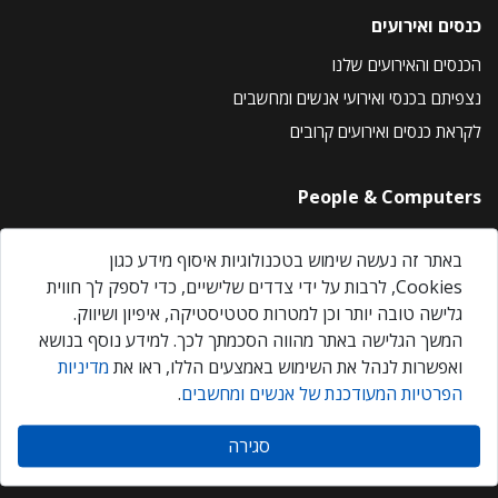
כנסים ואירועים
הכנסים והאירועים שלנו
נצפיתם בכנסי ואירועי אנשים ומחשבים
לקראת כנסים ואירועים קרובים
People & Computers
About Us
באתר זה נעשה שימוש בטכנולוגיות איסוף מידע כגון
Privacy Policy
Cookies, לרבות על ידי צדדים שלישיים, כדי לספק לך חווית
Contact Us
גלישה טובה יותר וכן למטרות סטטיסטיקה, איפיון ושיווק.
Our Events
המשך הגלישה באתר מהווה הסכמתך לכך. למידע נוסף בנושא
ואפשרות לנהל את השימוש באמצעים הללו, ראו את
מדיניות
הפרטיות המעודכנת של אנשים ומחשבים
.
אנשים ומחשבים © 2026 – כל הזכויות שמורות
סגירה
Created by