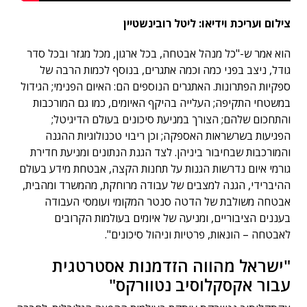
צילום ועריכת וידיאו: ליטל רובינשטיין
הוא אמר ש-"כל מנהל אבטחה, בכל ארגון, מכל מגזר ובכל סדר
גודל, ניצב בפני כמה וכמה אתגרים, בנוסף לכמות הרבה של
ספקיות הפתרונות. האתגרים הנוספים הם: האיום הפנימי; הגידול
במשטחי התקיפה; העלייה בהיקף האיומים, כמו גם המורכבות
והתחכום שלהם; הצורך במניעת סיכונים בעולם הדיגיטל;
הפגיעות בשרשראות האספקה; וכן ריבוי טכנולוגיות ההגנה
והמורכבות שבחיבור ביניהן. לצד הגנת הנתונים ומניעת חדירת
גורמי איום נדרשות הגנות על תחנות הקצה, אבטחת מידע בעולם
ההיברידי, הגנה למצבים של עבודה מרוחקת, מהמשרד ומהבית,
אבטחה משולבת של הדטה סנטר המקומי ועומסי העבודה
בעננים הציבוריים, ומניעה של איומים בעולמות הקרובים
לאבטחה – הונאות, פרטיות וניהול סיכונים".
"ישראל מהווה הזדמנות אסטרטגית
עבור אקסקלוסיב נטוורקס"