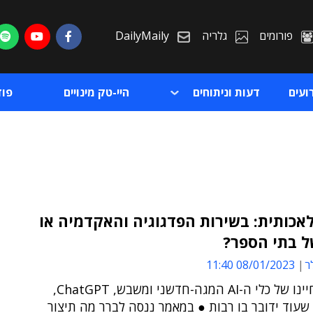
פורומים
גלריה
DailyMaily
ועים
דעות וניתוחים
היי-טק מינויים
פו
אכותית: בשירות הפדגוגיה והאקדמיה או
ל בתי הספר?
ת
ר
08/01/2023 11:40
ת
כניסתו לחיינו של כלי ה-AI המגה-חדשני ומשבש, ChatGPT,
שעוד ידובר בו רבות ● במאמר ננסה לברר מה תיצור