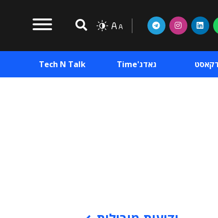
דקאסט
גאדג'Time
Tech N Talk
וכן פרסומי
תוכן פרסומי
וכן פרסומי