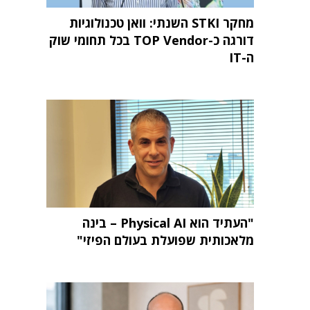
מחקר STKI השנתי: וואן טכנולוגיות
דורגה כ-TOP Vendor בכל תחומי שוק
ה-IT
"העתיד הוא Physical AI – בינה
מלאכותית שפועלת בעולם הפיזי"