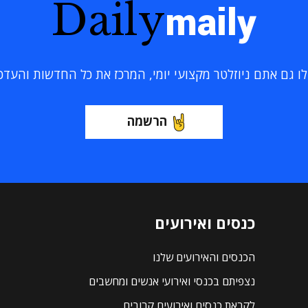
Daily
maily
 גם אתם ניוזלטר מקצועי יומי, המרכז את כל החדשות והעדכוני
הרשמה
כנסים ואירועים
הכנסים והאירועים שלנו
נצפיתם בכנסי ואירועי אנשים ומחשבים
לקראת כנסים ואירועים קרובים