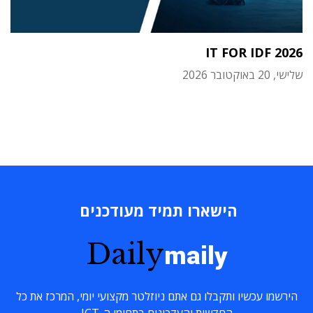
IT FOR IDF 2026
שלישי, 20 באוקטובר 2026
הישארו תמיד מעודכנים
Daily
maily
הירשמו עכשיו ותקבלו גם אתם ניוזלטר מקצועי יומי, המרכז את כל