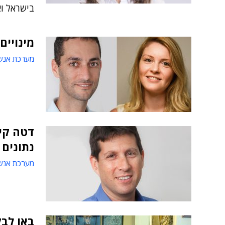
בישראל ואחת מ-40 החברות
מינויים
מערכת אנש
דטה קי
נתונים 
מערכת אנש
באו לבק