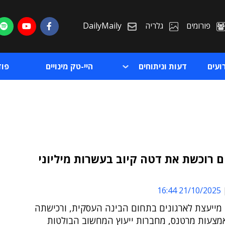
פורומים
גלריה
DailyMaily
ועים
דעות וניתוחים
היי-טק מינויים
פו
 רוכשת את דטה קיוב בעשרות מיליוני
ת
21/10/2025 16:44
ת
 מייעצת לארגונים בתחום הבינה העסקית, ורכישתה
מצעות מרטנס, מחברות ייעוץ המחשוב הבולטות