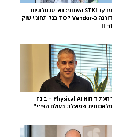
מחקר STKI השנתי: וואן טכנולוגיות
דורגה כ-TOP Vendor בכל תחומי שוק
ה-IT
"העתיד הוא Physical AI – בינה
מלאכותית שפועלת בעולם הפיזי"