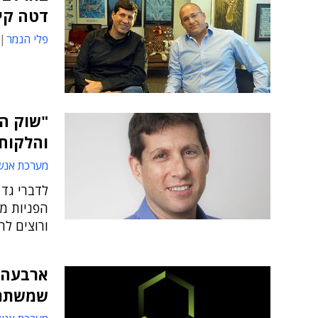
דטה קי
פלי הנמר
והלקוח
מערכת אנש
לדברי גד 
ורוצים לה
שמשתנה