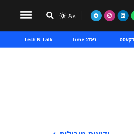
דקאסט
גאדג'Time
Tech N Talk
וכן פרסומי
תוכן פרסומי
וכן פרסומי