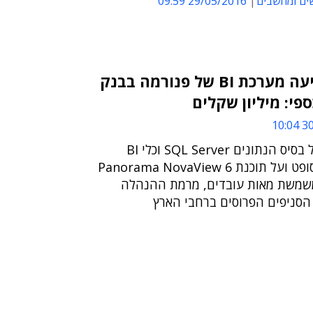
ים ומחשבים
29/05/2016 09:59
דטה קיוב הטמיעה מערכת BI של פנורמה בבנק
פי: מיליון שקלים
30/
המערכת מבוססת על בסיס הנתונים SQL Server וכלי BI
משלימים של מיקרוסופט ועל תוכנת Panorama NovaView 6
משמשת מאות עובדים, מרמת ההנהלה
 הסניפים הפרוסים ברחבי הארץ