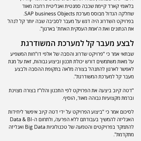
בלאומי קארד קיימת שכבה סמנטית ואנליטית רחבה מאוד
שחלקה הגדול מבוסס מערכת SAP business Objects.
בפרויקט השדרוג היה דגש על מעבר לסביבה שבה יותר קל לנהל
את הנתונים ואת ה'אמת העסקית האחת' בארגון".
לבצע מעבר קל למערכת המשודרגת
שבתאי אמר כי "פרויקט שדרוג והסבה של אלפי דו"חות המשפיע
על מאות משתמשים דורש יכולת תכנון וביצוע גבוהות, זאת על מנת
לאפשר לארגון להתנהל בצורה מלאה בתקופת ההסבה ולבצע
מעבר קל למערכת המשודרגת".
"דטה קיוב ביצעה את הפרויקט לפי התכנון והלו"ז בצורה מצוינת
וברמת מקצועיות גבוהה מאוד, הוסיף.
לסיכום אמר כי "ביצוע הפרויקט על ידי דטה קיוב איפשר ליחידות
האנליזה להמשיך בעבודתם ללא הפרעה, ולתחום ה-Data & BI
להתמקד בפרויקטים והטמעה של טכנולוגיות Big Data ואנליזה
מתקדמת".