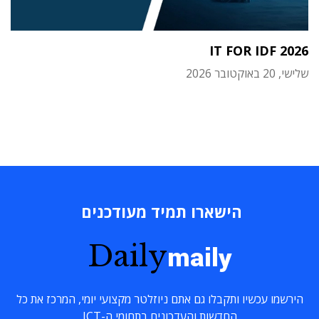
IT FOR IDF 2026
שלישי, 20 באוקטובר 2026
הישארו תמיד מעודכנים
Daily
maily
הירשמו עכשיו ותקבלו גם אתם ניוזלטר מקצועי יומי, המרכז את כל
החדשות והעדכונים בתחומי ה-ICT