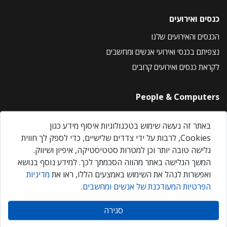
כנסים ואירועים
הכנסים והאירועים שלנו
נצפיתם בכנסי ואירועי אנשים ומחשבים
לקראת כנסים ואירועים קרובים
People & Computers
About Us
באתר זה נעשה שימוש בטכנולוגיות איסוף מידע כגון
Privacy Policy
Cookies, לרבות על ידי צדדים שלישיים, כדי לספק לך חווית
Contact Us
גלישה טובה יותר וכן למטרות סטטיסטיקה, איפיון ושיווק.
Our Events
המשך הגלישה באתר מהווה הסכמתך לכך. למידע נוסף בנושא
ואפשרות לנהל את השימוש באמצעים הללו, ראו את
מדיניות
הפרטיות המעודכנת של אנשים ומחשבים
.
אנשים ומחשבים © 2026 – כל הזכויות שמורות
סגירה
Created by