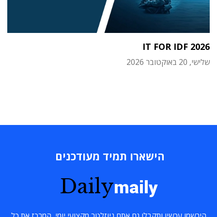
IT FOR IDF 2026
שלישי, 20 באוקטובר 2026
הישארו תמיד מעודכנים
Daily
maily
הירשמו עכשיו ותקבלו גם אתם ניוזלטר מקצועי יומי, המרכז את כל