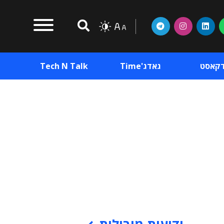
דקאסט
גאדג'Time
Tech N Talk
וכן פרסומי
תוכן פרסומי
וכן פרסומי