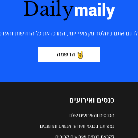
Daily
maily
 גם אתם ניוזלטר מקצועי יומי, המרכז את כל החדשות והעדכוני
הרשמה
כנסים ואירועים
הכנסים והאירועים שלנו
נצפיתם בכנסי ואירועי אנשים ומחשבים
לקראת כנסים ואירועים קרובים