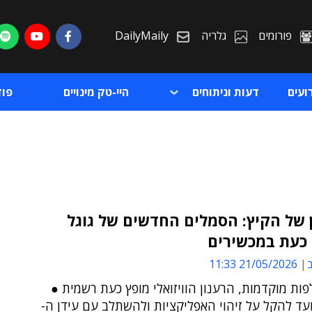
פורומים
גלריה
DailyMaily
ועים
דעות וניתוחים
היי-טק מינויים
פו
 של הקיץ: הסמלים החדשים של גוגל
 כעת במכשירים
ת
ב
21/05/2026 11:33
ת
ות מוקדמות, הרענון הוויזואלי מופץ כעת רשמית ●
ד להקל על זיהוי האפליקציות ולהשתלב עם עידן ה-