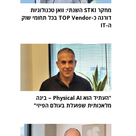
מחקר STKI השנתי: וואן טכנולוגיות
דורגה כ-TOP Vendor בכל תחומי שוק
ה-IT
"העתיד הוא Physical AI – בינה
מלאכותית שפועלת בעולם הפיזי"