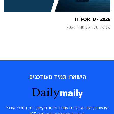
IT FOR IDF 2026
שלישי, 20 באוקטובר 2026
הישארו תמיד מעודכנים
Daily
maily
הירשמו עכשיו ותקבלו גם אתם ניוזלטר מקצועי יומי, המרכז את כל