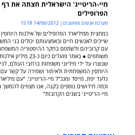
מיי-הריטייג' הישראלית חצתה את רף 
הפרופילים
מערכת אנשים ומחשבים
14/06/2012 15:18
כמחצית ממיליארד הפרופילים של אילנות היוחסין ב
שייכים לאנשים חיים ובאמצעותם יכולים בני המ
עם קרוביהם ולשתפם בחקר ההיסטוריה המשפחתית
משותפים ● באתר פועלים כיום כ-23 מיל
שנוצרו על ידי מיליוני משפחות ברחבי העולם, לגי
היוחסין המשפחתית ולאיתור ושמירה על קשר עם 
גלעד יפת, מייסד ומנכ"ל מיי-הריטייג': "עם מיליאר
וכמה חידושים נוספים בקנה, אנו מצפים להמשך ה
מיי-הריטייג' בשנים הקרובות"