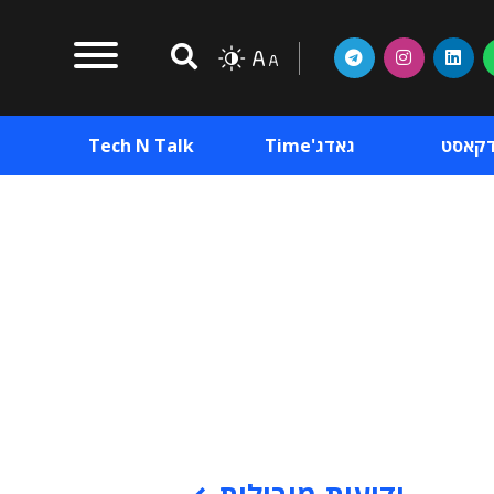
דקאסט
גאדג'Time
Tech N Talk
וכן פרסומי
תוכן פרסומי
וכן פרסומי