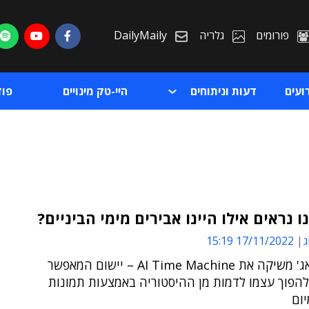
פורומים
גלריה
DailyMaily
ועים
דעות וניתוחים
היי-טק מינויים
פו
נו נראים אילו היינו אבירים מימי הביניים?
ג
17/11/2022 15:19
ת
מיי-הריטאג' משיקה את AI Time Machine – יישום המאפשר
ת
להפוך עצמו לדמות מן ההיסטוריה באמצעות תמונות
יום