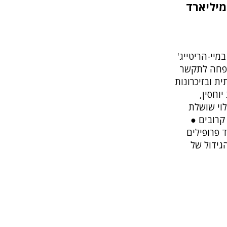
מיליארד
מיי-הריטייג'
שפחה לתקשר
 ובזיכרונות
יון אילנות יוחסין,
לוי שושלת
קרובים ●
ד פרופילים
גידול של