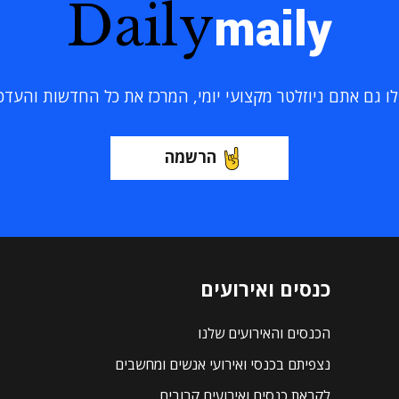
Daily
maily
 גם אתם ניוזלטר מקצועי יומי, המרכז את כל החדשות והעדכוני
הרשמה
כנסים ואירועים
הכנסים והאירועים שלנו
נצפיתם בכנסי ואירועי אנשים ומחשבים
לקראת כנסים ואירועים קרובים