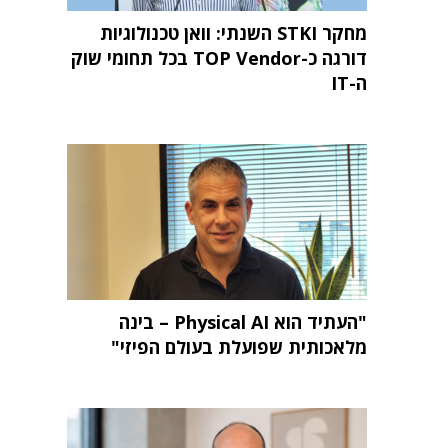
מחקר STKI השנתי: וואן טכנולוגיות
דורגה כ-TOP Vendor בכל תחומי שוק
ה-IT
"העתיד הוא Physical AI – בינה
מלאכותית שפועלת בעולם הפיזי"