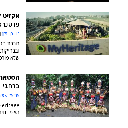
אקזיט ל
פרטנרס בכ-700 מ
ג'ון בן-זקן
חברת הטכנ
ובבדיקות
שלא פורסם
הסטארט
ברחבי 
אריאל שפיר
משפחתית 