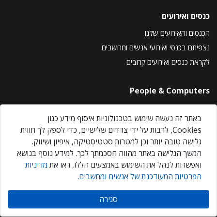
כנסים ואירועים
הכנסים והאירועים שלנו
נצפיתם בכנסי ואירועי אנשים ומחשבים
לקראת כנסים ואירועים קרובים
People & Computers
About Us
באתר זה נעשה שימוש בטכנולוגיות איסוף מידע כגון
Privacy Policy
Cookies, לרבות על ידי צדדים שלישיים, כדי לספק לך חווית
Contact Us
גלישה טובה יותר וכן למטרות סטטיסטיקה, איפיון ושיווק.
Our Events
המשך הגלישה באתר מהווה הסכמתך לכך. למידע נוסף בנושא
ואפשרות לנהל את השימוש באמצעים הללו, ראו את
מדיניות
הפרטיות המעודכנת של אנשים ומחשבים
.
אנשים ומחשבים © 2026 – כל הזכויות שמורות
סגירה
Created by