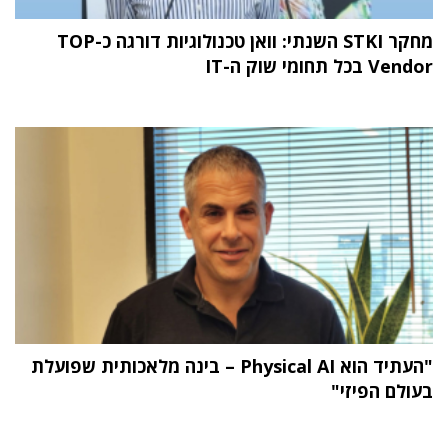
מחקר STKI השנתי: וואן טכנולוגיות דורגה כ-TOP
Vendor בכל תחומי שוק ה-IT
"העתיד הוא Physical AI – בינה מלאכותית שפועלת
בעולם הפיזי"