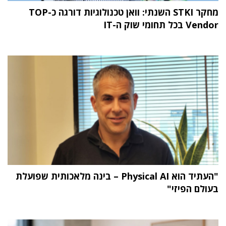
מחקר STKI השנתי: וואן טכנולוגיות דורגה כ-TOP
Vendor בכל תחומי שוק ה-IT
"העתיד הוא Physical AI – בינה מלאכותית שפועלת
בעולם הפיזי"