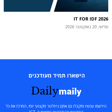
IT FOR IDF 2026
שלישי, 20 באוקטובר 2026
הישארו תמיד מעודכנים
Daily
maily
הירשמו עכשיו ותקבלו גם אתם ניוזלטר מקצועי יומי, המרכז את כל