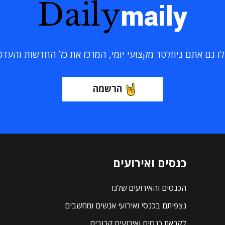
Daily
maily
 גם אתם ניוזלטר מקצועי יומי, המרכז את כל החדשות והעדכוני
הרשמה
כנסים ואירועים
הכנסים והאירועים שלנו
נצפיתם בכנסי ואירועי אנשים ומחשבים
לקראת כנסים ואירועים קרובים