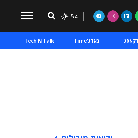
דקאסט
גאדג'Time
Tech N Talk
וכן פרסומי
תוכן פרסומי
וכן פרסומי