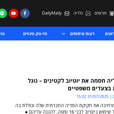
פורומים
גלריה
DailyMaily
ועים
דעות וניתוחים
היי-טק מינויים
פו
ה חסמה את יוטיוב לקטינים – גוגל
 בצעדים משפטיים
ת
ב
31/07/2025 15:32
ת
רחיבה את חקיקת המדיה החברתית שלה וכוללת בה
כעת איסור שימוש ביוטיוב לבני 16 ומטה, להגנה עליהם ●