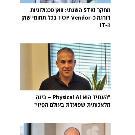
מחקר STKI השנתי: וואן טכנולוגיות
דורגה כ-TOP Vendor בכל תחומי שוק
ה-IT
"העתיד הוא Physical AI – בינה
מלאכותית שפועלת בעולם הפיזי"