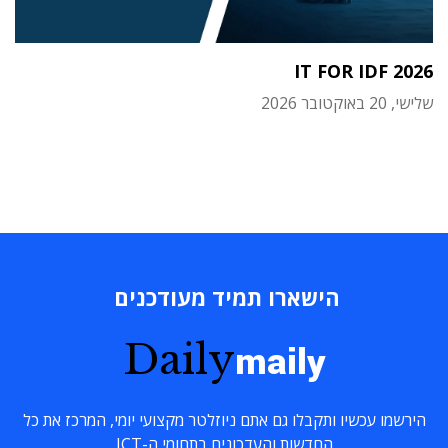
IT FOR IDF 2026
שלישי, 20 באוקטובר 2026
הישארו תמיד מעודכנים
Daily
maily
הירשמו עכשיו ותקבלו גם אתם ניוזלטר מקצועי יומי, המרכז את כל
החדשות והעדכונים בתחומי ה-ICT