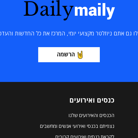
Daily
maily
 גם אתם ניוזלטר מקצועי יומי, המרכז את כל החדשות והעדכוני
הרשמה
כנסים ואירועים
הכנסים והאירועים שלנו
נצפיתם בכנסי ואירועי אנשים ומחשבים
לקראת כנסים ואירועים קרובים