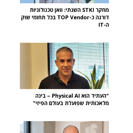
מחקר STKI השנתי: וואן טכנולוגיות
דורגה כ-TOP Vendor בכל תחומי שוק
ה-IT
"העתיד הוא Physical AI – בינה
מלאכותית שפועלת בעולם הפיזי"