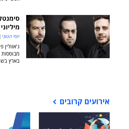
סימנטק 
מיליוני
יוסי הטוני
ג'אוולין 
בארץ בשנה
אירועים קרובים