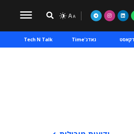
דקאסט
גאדג'Time
Tech N Talk
וכן פרסומי
תוכן פרסומי
וכן פרסומי