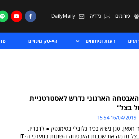
פורומים
גלריה
DailyMaily
ועים
דעות וניתוחים
היי-טק מינויים
פו
האבטחה הארגוני נדרש לאסטרטגיית
ל בצל"
ת
16/04/2019 15:54
ת
 חסאן, סגן נשיא בכיר גלובלי בסימנטק ● לדבריו,
"מבנה הבצל מדמה את שכבות האבטחה השונות במערכי ה-IT