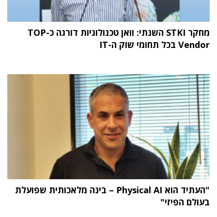
מחקר STKI השנתי: וואן טכנולוגיות דורגה כ-TOP
Vendor בכל תחומי שוק ה-IT
"העתיד הוא Physical AI – בינה מלאכותית שפועלת
בעולם הפיזי"