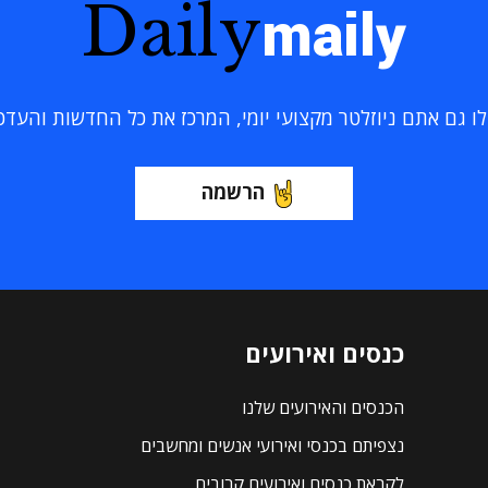
Daily
maily
 גם אתם ניוזלטר מקצועי יומי, המרכז את כל החדשות והעדכוני
הרשמה
כנסים ואירועים
הכנסים והאירועים שלנו
נצפיתם בכנסי ואירועי אנשים ומחשבים
לקראת כנסים ואירועים קרובים