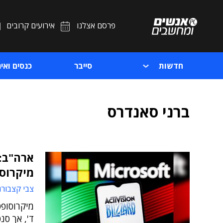
פרסם אצלנו
אירועים קרובים
חדשות
סייבר
כנסים ואיר
ברני סאנדרס
ארה"ב:
מיקרוסו
צבי קצבורג
ד', אך סנ