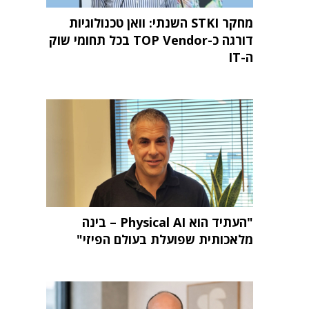
מחקר STKI השנתי: וואן טכנולוגיות
דורגה כ-TOP Vendor בכל תחומי שוק
ה-IT
"העתיד הוא Physical AI – בינה
מלאכותית שפועלת בעולם הפיזי"