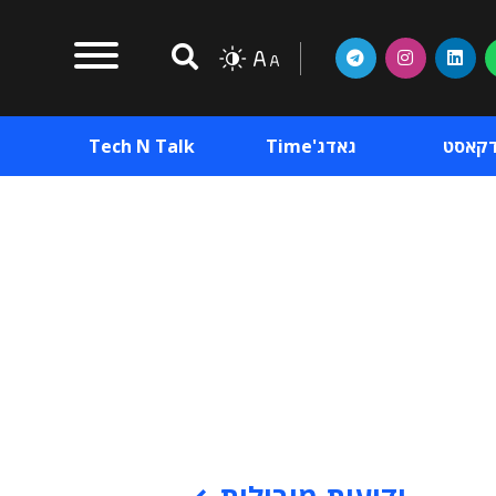
דקאסט
גאדג'Time
Tech N Talk
וכן פרסומי
תוכן פרסומי
וכן פרסומי