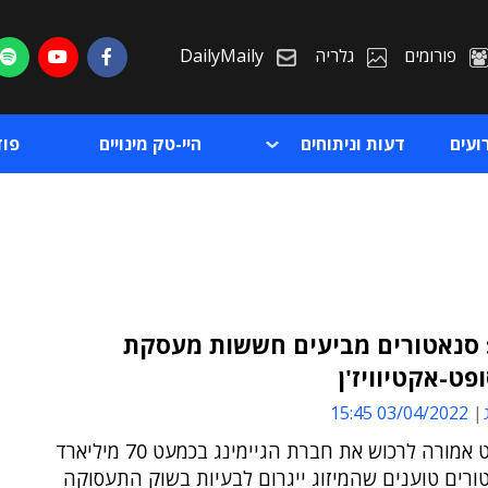
פורומים
גלריה
DailyMaily
ועים
דעות וניתוחים
היי-טק מינויים
פו
 סנאטורים מביעים חששות מעסקת
פט-אקטיוויז'ן
ת
03/04/2022 15:45
ת
מיקרוסופט אמורה לרכוש את חברת הגיימינג בכמעט 70 מיליארד
טורים טוענים שהמיזוג ייגרום לבעיות בשוק התעסוקה