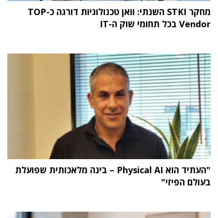
מחקר STKI השנתי: וואן טכנולוגיות דורגה כ-TOP
Vendor בכל תחומי שוק ה-IT
"העתיד הוא Physical AI – בינה מלאכותית שפועלת
בעולם הפיזי"