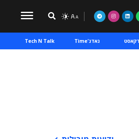
דקאסט
גאדג'Time
Tech N Talk
וכן פרסומי
תוכן פרסומי
וכן פרסומי