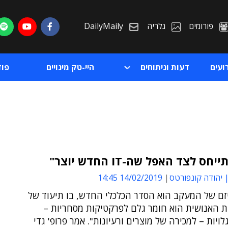
פורומים
גלריה
DailyMaily
ועים
דעות וניתוחים
היי-טק מינויים
פו
ס לצד האפל שה-IT החדש יוצר"
| יהודה קונפורטס
14/02/2019 14:45
ת
זם של המעקב הוא הסדר הכלכלי החדש, בו תיעוד של
ת
 האנושית הוא חומר גלם לפרקטיקות מסחריות –
לויות – למכירה של מוצרים ורעיונות". אמר פרופ' גדי