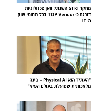
מחקר STKI השנתי: וואן טכנולוגיות
דורגה כ-TOP Vendor בכל תחומי שוק
ה-IT
"העתיד הוא Physical AI – בינה
מלאכותית שפועלת בעולם הפיזי"