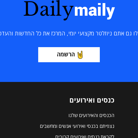
Daily
maily
 גם אתם ניוזלטר מקצועי יומי, המרכז את כל החדשות והעדכוני
הרשמה
כנסים ואירועים
הכנסים והאירועים שלנו
נצפיתם בכנסי ואירועי אנשים ומחשבים
לקראת כנסים ואירועים קרובים